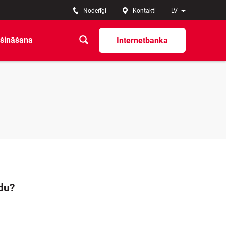
Noderīgi
Kontakti
LV
šināšana
Internetbanka
du?