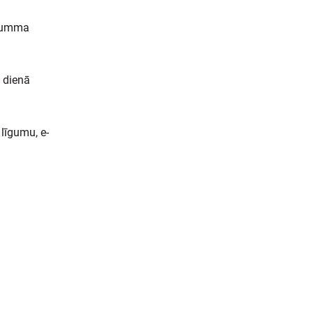
 summa
 dienā
līgumu, e-