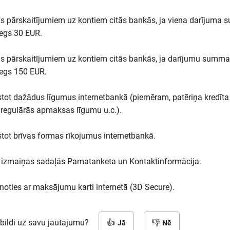
 pārskaitījumiem uz kontiem citās bankās, ja viena darījuma
egs 30 EUR.
 pārskaitījumiem uz kontiem citās bankās, ja darījumu summa
egs 150 EUR.
tot dažādus līgumus internetbankā (piemēram, patēriņa kredīta 
 regulārās apmaksas līgumu u.c.).
tot brīvas formas rīkojumus internetbankā.
 izmaiņas sadaļās Pamatanketa un Kontaktinformācija.
noties ar maksājumu karti internetā (3D Secure).
tbildi uz savu jautājumu?
Jā
Nē