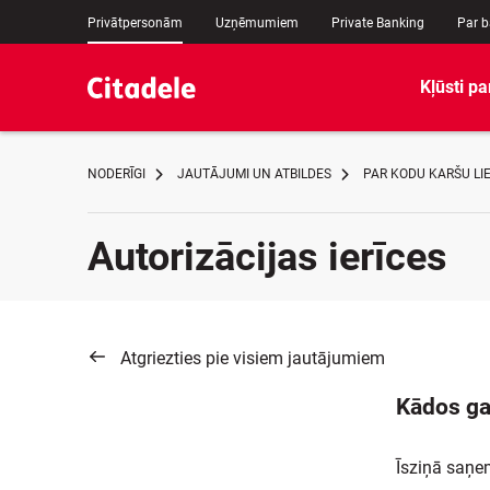
Privātpersonām
Uzņēmumiem
Private Banking
Par 
Kļūsti pa
NODERĪGI
JAUTĀJUMI UN ATBILDES
PAR KODU KARŠU L
Autorizācijas ierīces
Atgriezties pie visiem jautājumiem
Kādos ga
Īsziņā saņe