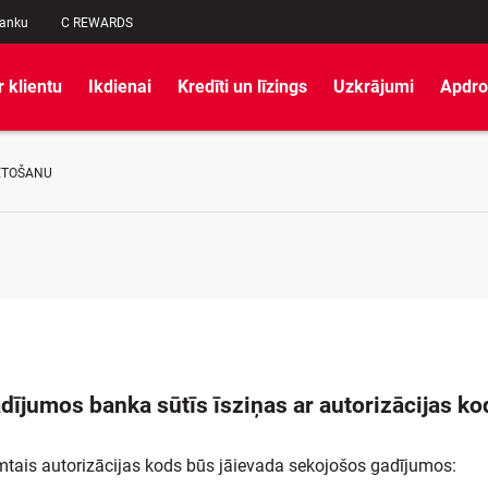
banku
C REWARDS
r klientu
Ikdienai
Kredīti un līzings
Uzkrājumi
Apdro
IETOŠANU
dījumos banka sūtīs īsziņas ar autorizācijas ko
mtais autorizācijas kods būs jāievada sekojošos gadījumos: