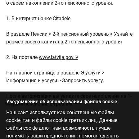
о своем накоплении 2-го пенсионного уровня.
1. В интернет-банке Citadele
В разделе Пенсии > 2-й пенсионный уровень > Узнайте
размер своего капитала 2-го пенсионного уровня
2. На портале
www.latvija.gov.lv
На главной странице в разделе Э-услуги >
Информация и услуги > Запросить услугу.
После авторизации вы увидите свое накопление на 1-
Уведомление об использовании файлов cookie
м и 2-м пенсионных уровнях.
Наш сайт использует как собственные файлы
Нашли ответ на свой вопрос?
cookie, так и файлы cookie третьих лиц. Данные
файлы cookie дают нам возможность лучше
понимать ваши предпочтения, помогая сделать
Да
Нет