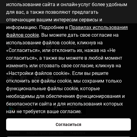
использование сайта и онлайн-услуг более удобным
для вас, а также позволяют предлагать
отвечающие вашим интересам сервисы и
информацию. Подробнее в
Правилах использования
файлов cookie
. Вы можете дать свое согласие на
Связаться с нами
использование файлов cookie, кликнув на
6701 0000
info@citadele.lv
«Согласиться», или отклонить их, нажав на «Не
согласиться», а также вы можете в любой момент
изменить или отозвать свое согласие, кликнув на
Следите за новостями
«Настройки файлов cookie». Если вы решите
отклонить все файлы cookie, мы сохраним только
функциональные файлы cookie, которые
необходимы для обеспечения функционирования и
Установить приложение
безопасности сайта и для использования которых
нам не требуется ваше согласие.
Согласиться
О банке
Медиа-пространство
Карьера