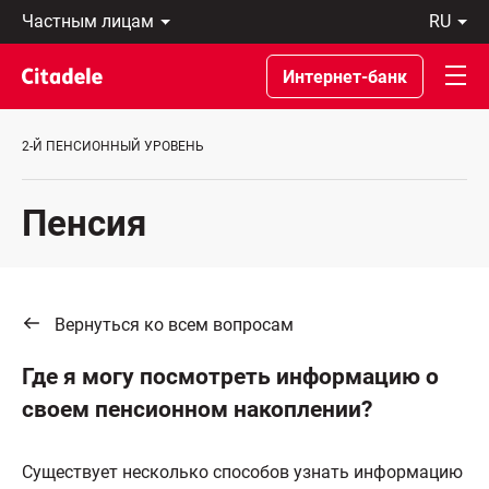
Частным
ru
лицам
Latviski
Предприятиям
По-
Интернет-банк
Private
русски
Banking
In
О
English
2-Й ПЕНСИОННЫЙ УРОВЕНЬ
банке
C
REWARDS
Пенсия
Вернуться ко всем вопросам
Где я могу посмотреть информацию о
своем пенсионном накоплении?
Существует несколько способов узнать информацию