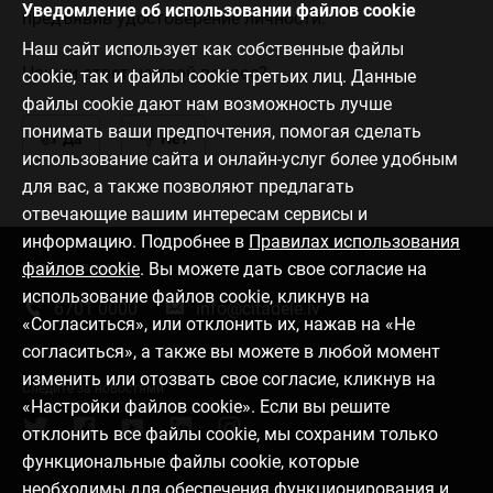
Уведомление об использовании файлов cookie
предъявив удостоверение личности.
Наш сайт использует как собственные файлы
Нашли ответ на свой вопрос?
cookie, так и файлы cookie третьих лиц. Данные
файлы cookie дают нам возможность лучше
понимать ваши предпочтения, помогая сделать
Да
Нет
использование сайта и онлайн-услуг более удобным
для вас, а также позволяют предлагать
отвечающие вашим интересам сервисы и
информацию. Подробнее в
Правилах использования
файлов cookie
. Вы можете дать свое согласие на
Связаться с нами
использование файлов cookie, кликнув на
6701 0000
info@citadele.lv
«Согласиться», или отклонить их, нажав на «Не
согласиться», а также вы можете в любой момент
изменить или отозвать свое согласие, кликнув на
Следите за новостями
«Настройки файлов cookie». Если вы решите
отклонить все файлы cookie, мы сохраним только
функциональные файлы cookie, которые
необходимы для обеспечения функционирования и