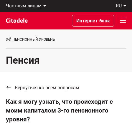
Частным
ru
лицам
Latviski
Предприятиям
По-
Интернет-банк
Private
русски
Banking
In
О
English
3-Й ПЕНСИОННЫЙ УРОВЕНЬ
банке
C
REWARDS
Пенсия
Вернуться ко всем вопросам
Как я могу узнать, что происходит с
моим капиталом 3-го пенсионного
уровня?