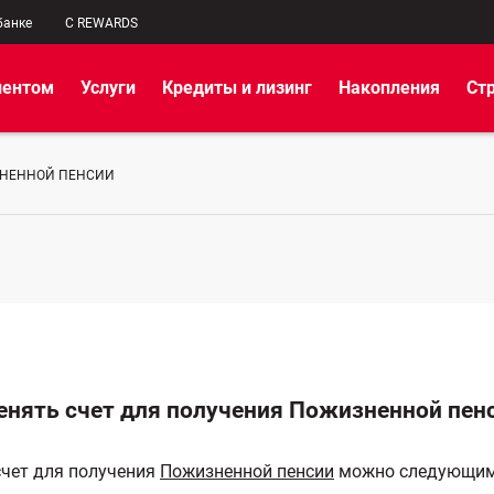
банке
C REWARDS
иентом
Услуги
Кредиты и лизинг
Накопления
Ст
ЗНЕННОЙ ПЕНСИИ
енять счет для получения Пожизненной пен
чет для получения
Пожизненной пенсии
можно следующим