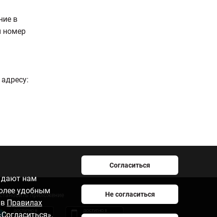
ние в
й номер
 адресу:
Согласиться
e дают нам
более удобным
Не согласиться
становить приложение
 в
Правилах
«Согласиться»,