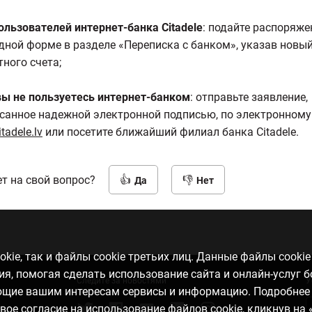
ользователей интернет-банка Citadele
: подайте распоряже
дной форме в разделе «Переписка с банком», указав новы
тного счета;
вы не пользуетесь интернет-банком
: отправьте заявление,
санное надежной электронной подписью, по электронному
itadele.lv
или посетите ближайший филиал банка Citadele.
т на свой вопрос?
Да
Нет
kie, так и файлы cookie третьих лиц. Данные файлы cooki
, помогая сделать использование сайта и онлайн-услуг 
Следите за новостями
У
ающие вашим интересам сервисы и информацию. Подробнее
свое согласие на использование файлов cookie, кликнув на 