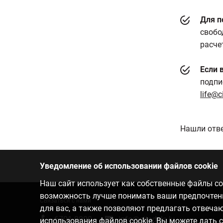
Для п
свобо
расче
Если 
подпи
life@c
Нашли отве
Уведомление об использовании файлов cookie
Наш сайт использует как собственные файлы coo
возможность лучше понимать ваши предпочтения
Связаться с нами
для вас, а также позволяют предлагать отвеч
6701 0000
info@citadele.lv
использования файлов cookie
. Вы можете дать 