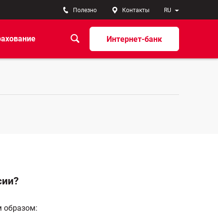
Полезно
Контакты
RU
рахование
Интернет-банк
сии?
 образом: