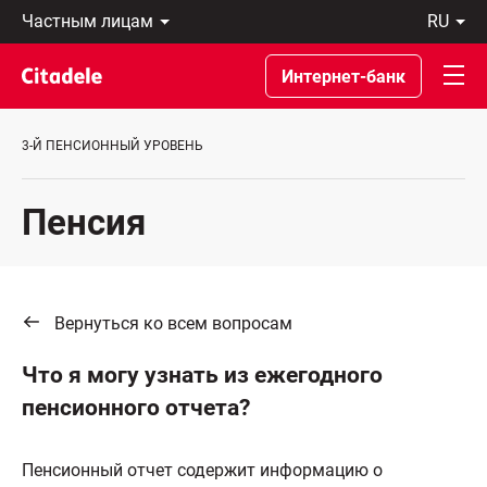
Частным
ru
лицам
Latviski
Предприятиям
По-
Интернет-банк
Private
русски
Banking
In
О
English
3-Й ПЕНСИОННЫЙ УРОВЕНЬ
банке
C
REWARDS
Пенсия
Вернуться ко всем вопросам
Что я могу узнать из ежегодного
пенсионного отчета?
Пенсионный отчет содержит информацию о