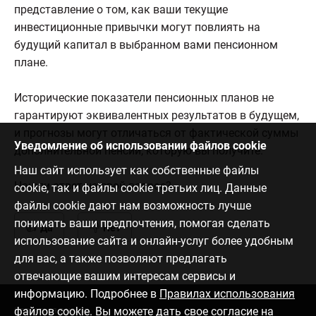
представление о том, как ваши текущие
инвестиционные привычки могут повлиять на
будущий капитал в выбранном вами пенсионном
плане.
Исторические показатели пенсионных планов не
гарантируют эквивалентных результатов в будущем,
и прогнозы могут отличаться от фактической суммы
Уведомление об использовании файлов cookie
дополнительной пенсии, которую вы получите.
Наш сайт использует как собственные файлы
Нашли ответ на свой вопрос?
cookie, так и файлы cookie третьих лиц. Данные
файлы cookie дают нам возможность лучше
понимать ваши предпочтения, помогая сделать
Да
Нет
использование сайта и онлайн-услуг более удобным
для вас, а также позволяют предлагать
отвечающие вашим интересам сервисы и
информацию. Подробнее в
Правилах использования
файлов cookie
. Вы можете дать свое согласие на
Связаться с нами