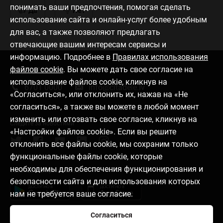
понимать ваши предпочтения, помогая сделать
Да
Нет
использование сайта и онлайн-услуг более удобным
для вас, а также позволяют предлагать
отвечающие вашим интересам сервисы и
информацию. Подробнее в
Правилах использования
файлов cookie
. Вы можете дать свое согласие на
Связаться с нами
использование файлов cookie, кликнув на
6701 0000
info@citadele.lv
«Согласиться», или отклонить их, нажав на «Не
согласиться», а также вы можете в любой момент
изменить или отозвать свое согласие, кликнув на
Следите за новостями
«Настройки файлов cookie». Если вы решите
отклонить все файлы cookie, мы сохраним только
функциональные файлы cookie, которые
необходимы для обеспечения функционирования и
Установить приложение
безопасности сайта и для использования которых
нам не требуется ваше согласие.
Согласиться