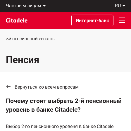
Частным
ru
лицам
Latviski
Предприятиям
По-
Интернет-банк
Private
русски
Banking
In
О
English
2-Й ПЕНСИОННЫЙ УРОВЕНЬ
банке
C
REWARDS
Пенсия
Вернуться ко всем вопросам
Почему стоит выбрать 2-й пенсионный
уровень в банке Citadele?
Выбор 2-го пенсионного уровеня в банке Citadele