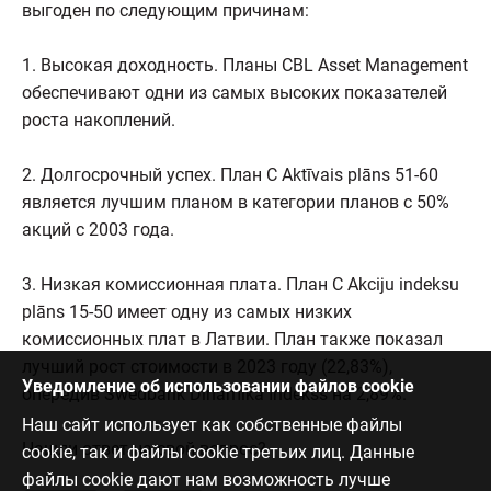
выгоден по следующим причинам:
1. Высокая доходность. Планы CBL Asset Management
обеспечивают одни из самых высоких показателей
роста накоплений.
2. Долгосрочный успех. План C Aktīvais plāns 51-60
является лучшим планом в категории планов с 50%
акций с 2003 года.
3. Низкая комиссионная плата. План C Akciju indeksu
plāns 15-50 имеет одну из самых низких
комиссионных плат в Латвии. План также показал
лучший рост стоимости в 2023 году (22,83%),
Уведомление об использовании файлов cookie
опередив Swedbank Dinamika Indekss на 2,89%.
Наш сайт использует как собственные файлы
Нашли ответ на свой вопрос?
cookie, так и файлы cookie третьих лиц. Данные
файлы cookie дают нам возможность лучше