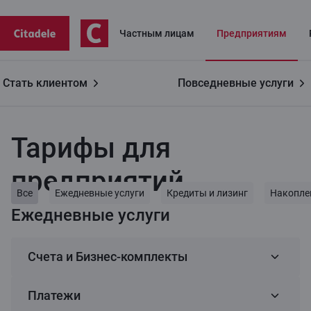
Частным лицaм
Предприятиям
Стать клиентом
Повседневные услуги
Предприятиям
Тарифы для предприятий
Тарифы для
предприятий
Все
Ежедневные услуги
Кредиты и лизинг
Накопле
Ежедневные услуги
Счета и Бизнес-комплекты
Платежи
Бизнес-комплекты