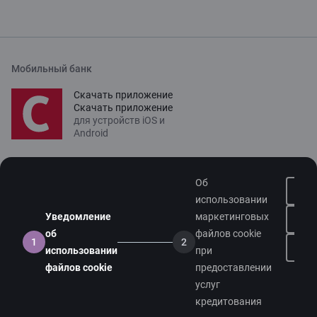
Мобильный банк
Скачать приложение
Скачать приложение
для устройств iOS и
Android
Связаться с нами
Об
Контакты
использовании
Уведомление
маркетинговых
Поддержка клиентов
об
файлов cookie
1
2
Citadele
На
использовании
при
файлов cookie
предоставлении
О банке
услуг
Медиа-пространство
кредитования