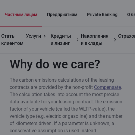
Частным лицaм
Предприятиям
Private Banking
О б
Стать
Услуги
Кредиты
Накопления
Страхо
Полезно
Why do we care?
клиентом
и лизинг
и вклады
Why do we care?
The carbon emissions calculations of the leasing
contracts are provided by the non-profit
Compensate
.
The calculation takes into account the most precise
data available for your leasing contract: the emission
factor of your vehicle (called the WLTP-value), the
vehicle type (e.g. electric or gasoline) and the number
of kilometers driven. If a parameter is unknown, a
conservative assumption is used instead.