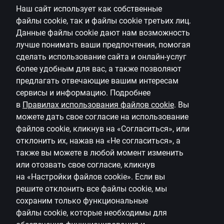
Наш сайт использует как собственные
Карьера
файлы
cookie
, так и файлы
cookie
третьих лиц.
Citadele блог
Данные файлы
cookie
дают нам возможность
Правила
лучше понимать ваши предпочтения, помогая
сделать использование сайта и онлайн-услуг
Правила пользования страницей
более удобным для вас, а также позволяют
предлагать
отвечающие вашим интересам
Настройки файлов cookie
сервисы и информацию.
Подробнее
Обработка и защита персональных данных
в
Правилах использования файлов
cookie
.
Вы
Полезно
можете дать свое согласие на использование
файлов
cookie
, кликнув на «Согласиться», или
Тарифы для частных лиц
отклонить их, нажав на «Не согласиться», а
также вы можете в любой момент изменить
Тарифы для предприятий
или отозвать свое согласие, кликнув
Калькулятор валют
на
«Настройки файлов
cookie
»
.
Если вы
решите отклонить все файлы
cookie
, мы
Калькуляторы
сохраним только функциональные
файлы
cookie
, которые необходимы для
Доступность