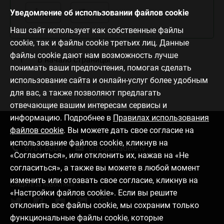
Уведомление об использовании файлов cookie
Да
Нет
Наш сайт использует как собственные файлы
cookie, так и файлы cookie третьих лиц. Данные
файлы cookie дают нам возможность лучше
В начало страницы
понимать ваши предпочтения, помогая сделать
использование сайта и онлайн-услуг более удобным
для вас, а также позволяют предлагать
отвечающие вашим интересам сервисы и
информацию. Подробнее в
Правилах использования
файлов cookie
. Вы можете дать свое согласие на
Связаться с нами
использование файлов cookie, кликнув на
6701 0000
info@citadele.lv
«Согласиться», или отклонить их, нажав на «Не
согласиться», а также вы можете в любой момент
изменить или отозвать свое согласие, кликнув на
Следите за новостями
«Настройки файлов cookie». Если вы решите
отклонить все файлы cookie, мы сохраним только
функциональные файлы cookie, которые