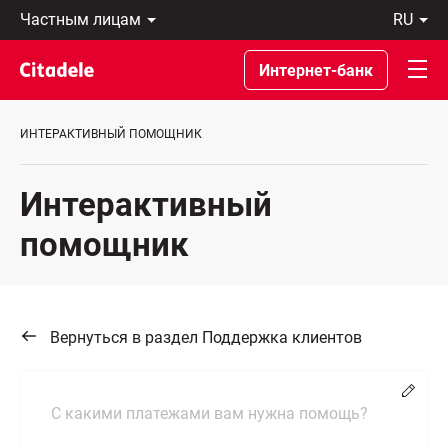
Частным
ru
лицам
Latviski
Предприятиям
По-
Интернет-банк
Private
русски
Banking
In
О
English
ИНТЕРАКТИВНЫЙ ПОМОЩНИК
банке
C
REWARDS
Интерактивный
помощник
Вернуться в раздел Поддержка клиентов
Chang
С какими платежами вам нужна помощь?