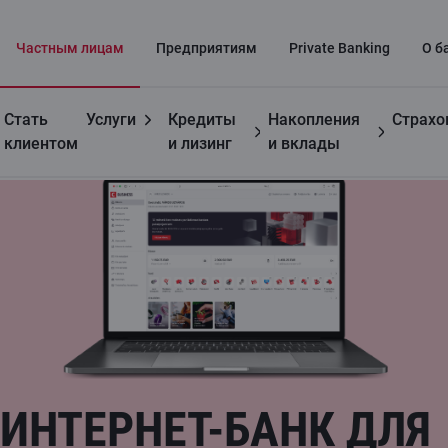
Частным лицaм
Предприятиям
Private Banking
О б
Стать
Услуги
Кредиты
Накопления
Страхо
Полезно
Интернет-банк для предприятий
клиентом
и лизинг
и вклады
ИНТЕРНЕТ-БАНК ДЛЯ