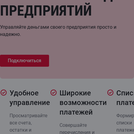
ПРЕДПРИЯТИЙ
Управляйте деньгами своего предприятия просто и
надежно.
Подключиться
Удобное
Широкие
Спис
управление
возможности
плат
платежей
Просматривайте
Формир
все счета,
списки
Совершайте
остатки и
платеже
перечисления и