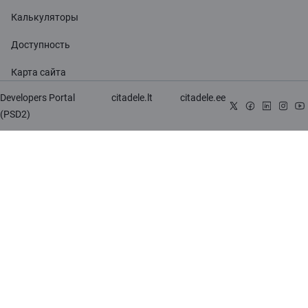
Калькуляторы
Доступность
Карта сайта
Developers Portal
citadele.lt
citadele.ee
(PSD2)