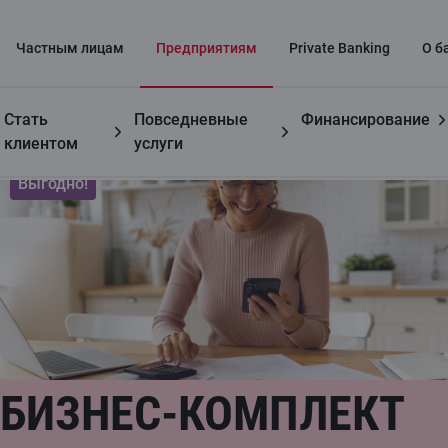
Частным лицaм
Предприятиям
Private Banking
О б
Стать
Повседневные
Финансирование
Предприятиям
Бизнес-комплект
клиентом
услуги
Выгодно!
БИЗНЕС-КОМПЛЕКТ