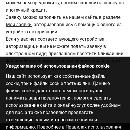
можем вам предложить, просим заполнить заявку на
ипотечный кредит.
Заявку можно заполнить на нашем сайте, в разделе
Мои заявки
, авторизовавшись с помощью одного из
устройств авторизации.
Если у вас нет соответствующего устройства
авторизации, и вы не можете подать заявку в
электронном виде, приглашаем посетить ближайший
филиал банка и подать заявку на ипотечный кредит
Уведомление об использовании файлов cookie
очно.
Запишитесь на посещение филиала здесь
.
Наш сайт использует как собственные файлы
Нашли ответ на свой вопрос?
cookie, так и файлы cookie третьих лиц. Данные
файлы cookie дают нам возможность лучше
понимать ваши предпочтения, помогая сделать
Да
Нет
использование сайта и онлайн-услуг более удобным
для вас, а также позволяют предлагать
отвечающие вашим интересам сервисы и
информацию. Подробнее в
Правилах использования