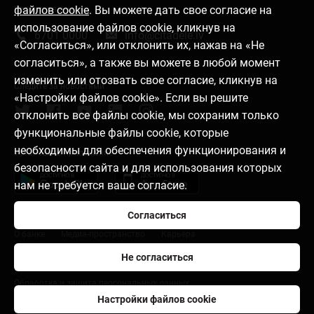
файлов cookie
. Вы можете дать свое согласие на
Связаться с нами
использование файлов cookie, кликнув на
6701 0000
info@citadele.lv
«Согласиться», или отклонить их, нажав на «Не
согласиться», а также вы можете в любой момент
изменить или отозвать свое согласие, кликнув на
Следите за новостями
«Настройки файлов cookie». Если вы решите
отклонить все файлы cookie, мы сохраним только
функциональные файлы cookie, которые
необходимы для обеспечения функционирования и
Установить приложение
безопасности сайта и для использования которых
нам не требуется ваше согласие.
Согласиться
О банке
Медиа-пространство
Карьера
Не согласиться
Правила пользования
Настройки файлов cookie
Обработка и защита персональных данных
Настройки файлов cookie
citadele.lt
citadele.ee
Developers Portal (PSD2)