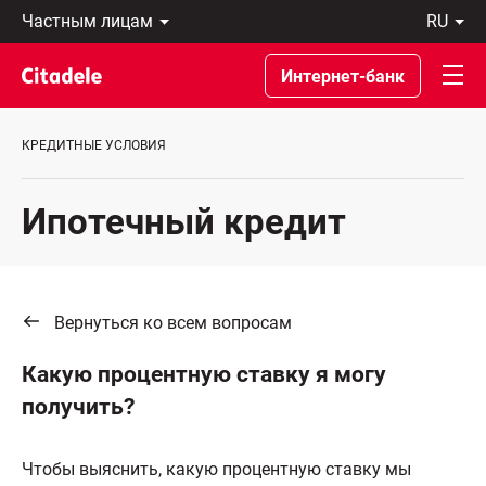
Частным
ru
лицам
Latviski
Предприятиям
По-
Интернет-банк
Private
русски
Banking
In
О
English
КРЕДИТНЫЕ УСЛОВИЯ
банке
C
REWARDS
Ипотечный кредит
Вернуться ко всем вопросам
Какую процентную ставку я могу
получить?
Чтобы выяснить, какую процентную ставку мы