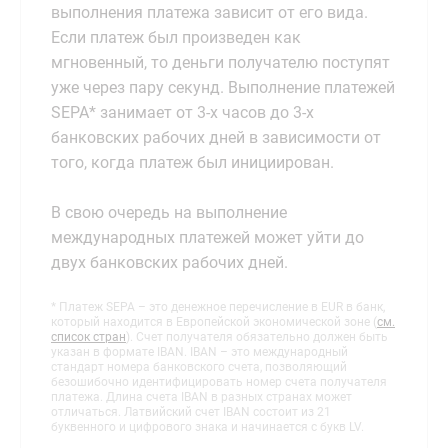
выполнения платежа зависит от его вида.
Если платеж был произведен как
мгновенный, то деньги получателю поступят
уже через пару секунд. Выполнение платежей
SEPA* занимает от 3-х часов до 3-х
банковских рабочих дней в зависимости от
того, когда платеж был инициирован.
В свою очередь на выполнение
международных платежей может уйти до
двух банковских рабочих дней.
* Платеж SEPA – это денежное перечисление в EUR в банк,
который находится в Европейской экономической зоне (
см.
список стран
). Счет получателя обязательно должен быть
указан в формате IBAN. IBAN – это международный
стандарт номера банковского счета, позволяющий
безошибочно идентифицировать номер счета получателя
платежа. Длина счета IBAN в разных странах может
отличаться. Латвийский счет IBAN состоит из 21
буквенного и цифрового знака и начинается с букв LV.