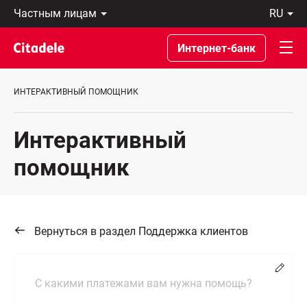
Частным
ru
лицам
Latviski
Предприятиям
По-
Интернет-банк
Private
русски
Banking
In
О
English
ИНТЕРАКТИВНЫЙ ПОМОЩНИК
банке
C
REWARDS
Интерактивный
помощник
Вернуться в раздел Поддержка клиентов
Chang
С какими платежами вам нужна помощь?