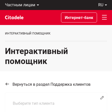
Частным
ru
лицам
Latviski
Предприятиям
По-
Интернет-банк
Private
русски
Banking
In
О
English
ИНТЕРАКТИВНЫЙ ПОМОЩНИК
банке
C
REWARDS
Интерактивный
помощник
Вернуться в раздел Поддержка клиентов
Chang
Выберите тип клиента