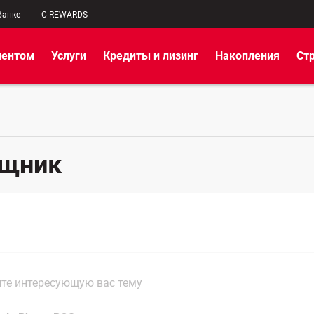
банке
C REWARDS
иентом
Услуги
Кредиты и лизинг
Накопления
Ст
ощник
те интересующую вас тему