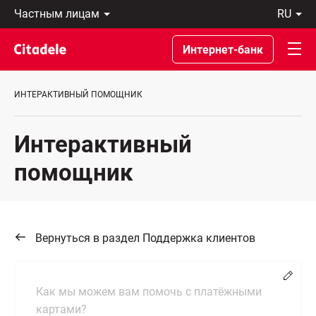
Частным
ru
лицам
Latviski
Предприятиям
По-
Интернет-банк
Private
русски
Banking
In
О
English
ИНТЕРАКТИВНЫЙ ПОМОЩНИК
банке
C
REWARDS
Интерактивный
помощник
Вернуться в раздел Поддержка клиентов
Chang
Как мы можем вам помочь с платёжными
картами?