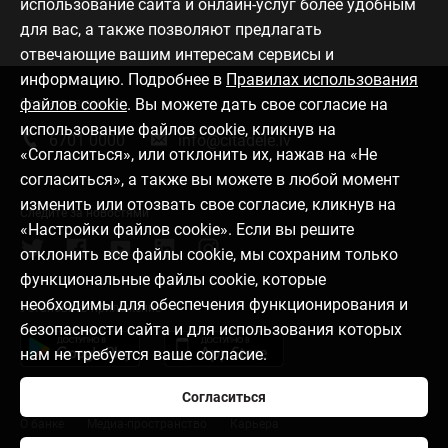
использование сайта и онлайн-услуг более удобным
для вас, а также позволяют предлагать
отвечающие вашим интересам сервисы и
информацию. Подробнее в
Правилах использования
файлов cookie
. Вы можете дать свое согласие на
Связаться с нами
использование файлов cookie, кликнув на
6701 0000
info@citadele.lv
«Согласиться», или отклонить их, нажав на «Не
согласиться», а также вы можете в любой момент
изменить или отозвать свое согласие, кликнув на
Следите за новостями
«Настройки файлов cookie». Если вы решите
отклонить все файлы cookie, мы сохраним только
функциональные файлы cookie, которые
необходимы для обеспечения функционирования и
Установить приложение
безопасности сайта и для использования которых
нам не требуется ваше согласие.
Согласиться
О банке
Медиа-пространство
Карьера