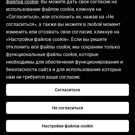
файлов cookie
. Вы можете дать свое согласие на
Связаться с нами
использование файлов cookie, кликнув на
6701 0000
info@citadele.lv
«Согласиться», или отклонить их, нажав на «Не
согласиться», а также вы можете в любой момент
изменить или отозвать свое согласие, кликнув на
Следите за новостями
«Настройки файлов cookie». Если вы решите
отклонить все файлы cookie, мы сохраним только
функциональные файлы cookie, которые
необходимы для обеспечения функционирования и
Установить приложение
безопасности сайта и для использования которых
нам не требуется ваше согласие.
Согласиться
О банке
Медиа-пространство
Карьера
Не согласиться
Правила пользования
Настройки файлов cookie
Обработка и защита персональных данных
Настройки файлов cookie
citadele.lt
citadele.ee
Developers Portal (PSD2)