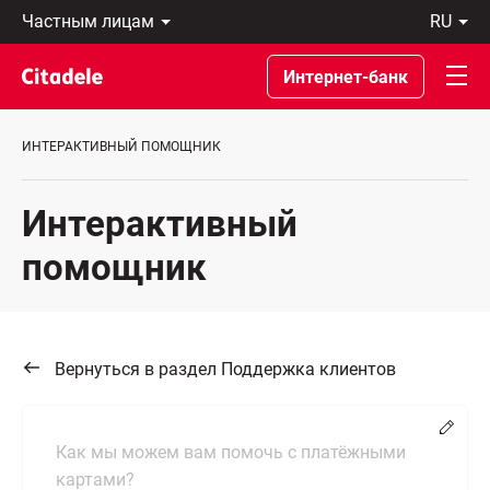
Частным
ru
лицам
Latviski
Предприятиям
По-
Интернет-банк
Private
русски
Banking
In
О
English
ИНТЕРАКТИВНЫЙ ПОМОЩНИК
банке
C
REWARDS
Интерактивный
помощник
Вернуться в раздел Поддержка клиентов
Chang
Как мы можем вам помочь с платёжными
картами?