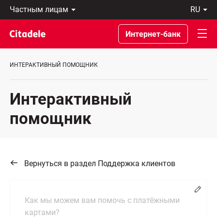
Частным
ru
лицам
Latviski
Предприятиям
По-
Интернет-банк
Private
русски
Banking
In
О
English
ИНТЕРАКТИВНЫЙ ПОМОЩНИК
банке
C
REWARDS
Интерактивный
помощник
Вернуться в раздел Поддержка клиентов
Chang
Как мы можем вам помочь с платёжными
картами?