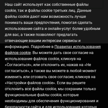
Наш сайт использует как собственные файлы
cookie, так и файлы cookie третьих лиц. Данные
файлы cookie дают нам возможность лучше
В начало страницы
понимать ваши предпочтения, помогая сделать
использование сайта и онлайн-услуг более удобным
для вас, а также позволяют предлагать
отвечающие вашим интересам сервисы и
информацию. Подробнее в
Правилах использования
файлов cookie
. Вы можете дать свое согласие на
Связаться с нами
использование файлов cookie, кликнув на
6701 0000
info@citadele.lv
«Согласиться», или отклонить их, нажав на «Не
согласиться», а также вы можете в любой момент
изменить или отозвать свое согласие, кликнув на
Следите за новостями
«Настройки файлов cookie». Если вы решите
отклонить все файлы cookie, мы сохраним только
функциональные файлы cookie, которые
необходимы для обеспечения функционирования и
Установить приложение
безопасности сайта и для использования которых