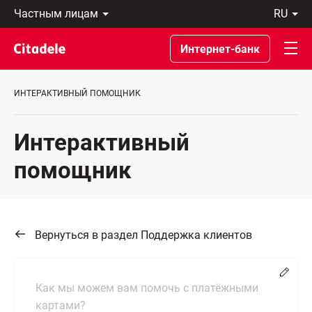
Частным
ru
лицам
Latviski
Предприятиям
По-
Интернет-банк
Private
русски
Banking
In
О
English
ИНТЕРАКТИВНЫЙ ПОМОЩНИК
банке
C
REWARDS
Интерактивный
помощник
Вернуться в раздел Поддержка клиентов
Chang
Как мы можем вам помочь с платёжными
картами?