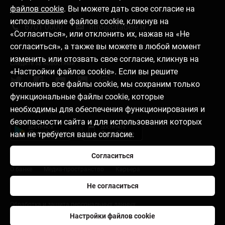
файлов cookie
. Вы можете дать свое согласие на
Связаться с нами
использование файлов cookie, кликнув на
6701 0000
info@citadele.lv
«Согласиться», или отклонить их, нажав на «Не
согласиться», а также вы можете в любой момент
изменить или отозвать свое согласие, кликнув на
Следите за новостями
«Настройки файлов cookie». Если вы решите
отклонить все файлы cookie, мы сохраним только
функциональные файлы cookie, которые
необходимы для обеспечения функционирования и
Установить приложение
безопасности сайта и для использования которых
нам не требуется ваше согласие.
Согласиться
О банке
Медиа-пространство
Карьера
Не согласиться
Правила пользования
Настройки файлов cookie
Обработка и защита персональных данных
Настройки файлов cookie
citadele.lt
citadele.ee
Developers Portal (PSD2)