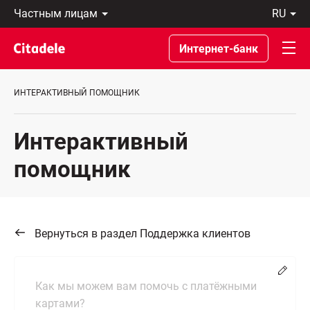
Частным
ru
лицам
Latviski
Предприятиям
По-
Интернет-банк
Private
русски
Banking
In
О
English
ИНТЕРАКТИВНЫЙ ПОМОЩНИК
банке
C
REWARDS
Интерактивный
помощник
Вернуться в раздел Поддержка клиентов
Chang
Как мы можем вам помочь с платёжными
картами?