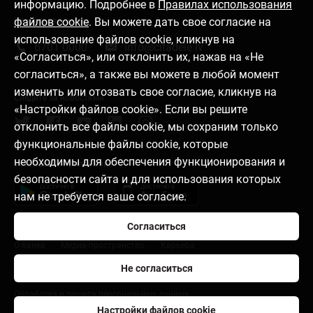
информацию. Подробнее в
Правилах использования
файлов cookie
. Вы можете дать свое согласие на
Связаться с нами
использование файлов cookie, кликнув на
6701 0000
info@citadele.lv
«Согласиться», или отклонить их, нажав на «Не
согласиться», а также вы можете в любой момент
изменить или отозвать свое согласие, кликнув на
Следите за новостями
«Настройки файлов cookie». Если вы решите
отклонить все файлы cookie, мы сохраним только
функциональные файлы cookie, которые
необходимы для обеспечения функционирования и
Установить приложение
безопасности сайта и для использования которых
нам не требуется ваше согласие.
Согласиться
О банке
Медиа-пространство
Карьера
Не согласиться
Правила пользования
Настройки файлов cookie
Обработка и защита персональных данных
Настройки файлов cookie