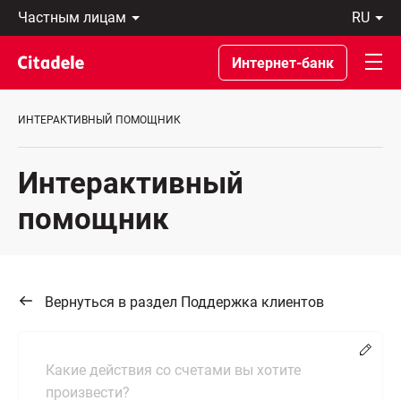
Частным
ru
лицам
Latviski
Предприятиям
По-
Интернет-банк
Private
русски
Banking
In
О
English
ИНТЕРАКТИВНЫЙ ПОМОЩНИК
банке
C
REWARDS
Интерактивный
помощник
Вернуться в раздел Поддержка клиентов
Chang
Какие действия со счетами вы хотите
произвести?