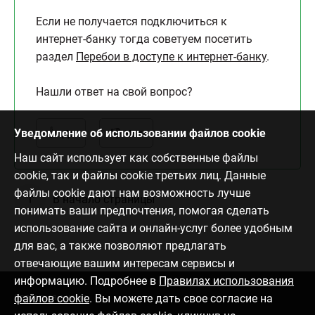
Если не получается подключиться к
интернет-банку тогда советуем посетить
раздел
Перебои в доступе к интернет-банку
.
Нашли ответ на свой вопрос?
Уведомление об использовании файлов cookie
Да
Нет
Наш сайт использует как собственные файлы
cookie, так и файлы cookie третьих лиц. Данные
файлы cookie дают нам возможность лучше
В начало страницы
понимать ваши предпочтения, помогая сделать
использование сайта и онлайн-услуг более удобным
для вас, а также позволяют предлагать
отвечающие вашим интересам сервисы и
информацию. Подробнее в
Правилах использования
файлов cookie
. Вы можете дать свое согласие на
Связаться с нами