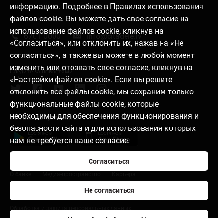
информацию. Подробнее в
Правилах использования
файлов cookie
. Вы можете дать свое согласие на
Связаться с нами
использование файлов cookie, кликнув на
6701 0000
info@citadele.lv
«Согласиться», или отклонить их, нажав на «Не
согласиться», а также вы можете в любой момент
изменить или отозвать свое согласие, кликнув на
Следите за новостями
«Настройки файлов cookie». Если вы решите
отклонить все файлы cookie, мы сохраним только
функциональные файлы cookie, которые
необходимы для обеспечения функционирования и
Установить приложение
безопасности сайта и для использования которых
нам не требуется ваше согласие.
Согласиться
О банке
Медиа-пространство
Карьера
Не согласиться
Правила пользования
Настройки файлов cookie
Обработка и защита персональных данных