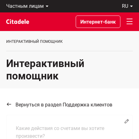
Частным
ru
лицам
Latviski
Предприятиям
По-
Интернет-банк
Private
русски
Banking
In
О
English
ИНТЕРАКТИВНЫЙ ПОМОЩНИК
банке
C
REWARDS
Интерактивный
помощник
Вернуться в раздел Поддержка клиентов
Chang
Какие действия со счетами вы хотите
произвести?