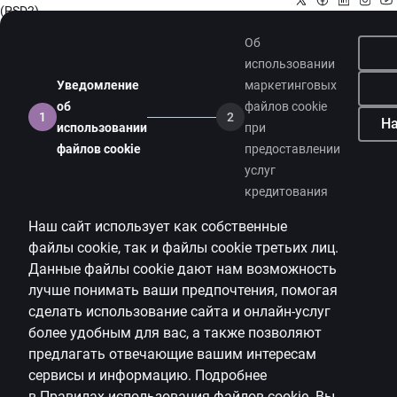
(PSD2)
Об
использовании
Уведомление
маркетинговых
об
файлов cookie
1
2
На
использовании
при
файлов cookie
предоставлении
услуг
кредитования
Наш сайт использует как собственные
файлы
cookie
, так и файлы
cookie
третьих лиц.
Данные файлы
cookie
дают нам возможность
лучше понимать ваши предпочтения, помогая
сделать использование сайта и онлайн-услуг
более удобным для вас, а также позволяют
предлагать
отвечающие вашим интересам
сервисы и информацию.
Подробнее
в
Правилах использования файлов
cookie
.
Вы