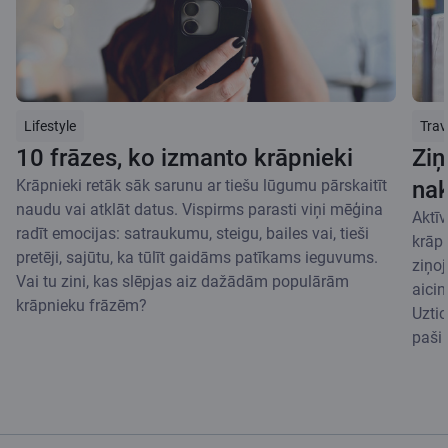
Lifestyle
Trav
10 frāzes, ko izmanto krāpnieki
Ziņ
Krāpnieki retāk sāk sarunu ar tiešu lūgumu pārskaitīt
nak
naudu vai atklāt datus. Vispirms parasti viņi mēģina
Aktīv
radīt emocijas: satraukumu, steigu, bailes vai, tieši
krāpn
pretēji, sajūtu, ka tūlīt gaidāms patīkams ieguvums.
ziņo
Vai tu zini, kas slēpjas aiz dažādām populārām
aicin
krāpnieku frāzēm?
Uztic
paši