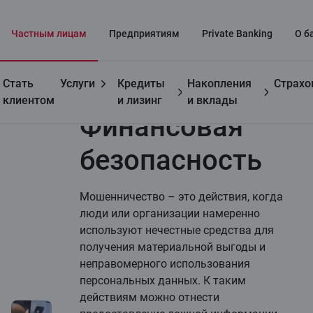
Частным лицaм
Предприятиям
Private Banking
О б
Стать
Услуги
Кредиты
Накопления
Страхо
Полезно
Финансовая безопасность
клиентом
и лизинг
и вклады
Финансовая
безопасность
Мошенничество – это действия, когда
люди или организации намеренно
используют нечестные средства для
получения материальной выгоды и
неправомерного использования
персональных данных. К таким
действиям можно отнести