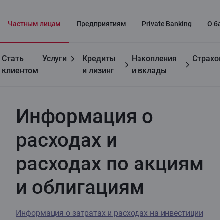
Частным лицaм
Предприятиям
Private Banking
О б
Стать
Услуги
Кредиты
Накопления
Страхо
Полезно
Информация о расходах и расходах по акциям и
клиентом
и лизинг
и вклады
облигациям
Информация о
расходах и
расходах по акциям
и облигациям
Информация о затратах и расходах на инвестиции