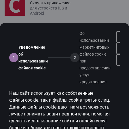
Скачать приложение
для устройств iOS и
Android
Связаться с нами
Об
Контакты
использовании
Уведомление
маркетинговых
Поддержка клиентов
об
файлов cookie
1
2
Citadele
На
использовании
при
файлов cookie
предоставлении
О банке
услуг
Медиа-пространство
кредитования
Наш сайт использует как собственные
Карьера
файлы
cookie
, так и файлы
cookie
третьих лиц.
Citadele блог
Данные файлы
cookie
дают нам возможность
Правила
лучше понимать ваши предпочтения, помогая
сделать использование сайта и онлайн-услуг
Правила пользования страницей
более удобным для вас, а также позволяют