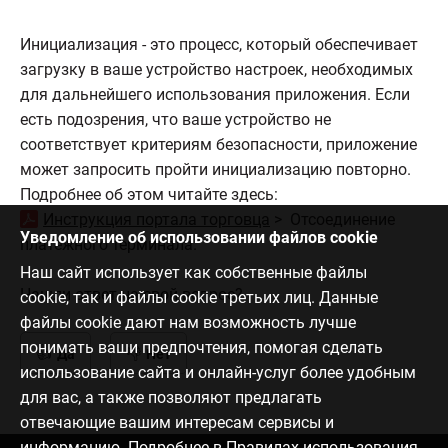
Инициализация - это процесс, который обеспечивает
загрузку в ваше устройство настроек, необходимых
для дальнейшего использования приложения. Если
есть подозрения, что ваше устройство не
соответствует критериям безопасности, приложение
может запросить пройти инициализацию повторно.
Подробнее об этом читайте здесь:
Инструкция портала торговца
> Отсоединение
Уведомление об использовании файлов cookie
платежного терминала.
Наш сайт использует как собственные файлы
Нашли ответ на свой вопрос?
cookie, так и файлы cookie третьих лиц. Данные
файлы cookie дают нам возможность лучше
понимать ваши предпочтения, помогая сделать
Да
Нет
использование сайта и онлайн-услуг более удобным
для вас, а также позволяют предлагать
отвечающие вашим интересам сервисы и
информацию. Подробнее в
Правилах использования