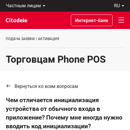
Частным
ru
лицам
Latviski
Предприятиям
По-
Интернет-банк
Private
русски
Banking
In
О
English
ПОДАЧА ЗАЯВКИ / АКТИВАЦИЯ
банке
C
REWARDS
Торговцам Phone POS
Вернуться ко всем вопросам
Чем отличается инициализация
устройства от обычного входа в
приложение? Почему мне иногда нужно
вводить код инициализации?