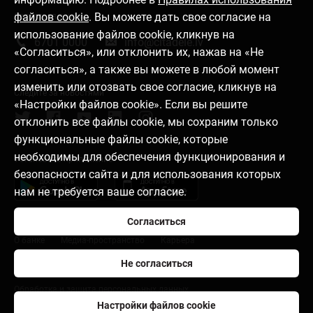
файлов cookie
. Вы можете дать свое согласие на
Связаться с нами
использование файлов cookie, кликнув на
6701 0000
info@citadele.lv
«Согласиться», или отклонить их, нажав на «Не
согласиться», а также вы можете в любой момент
изменить или отозвать свое согласие, кликнув на
Следите за новостями
«Настройки файлов cookie». Если вы решите
отклонить все файлы cookie, мы сохраним только
функциональные файлы cookie, которые
необходимы для обеспечения функционирования и
Установить приложение
безопасности сайта и для использования которых
нам не требуется ваше согласие.
Согласиться
О банке
Медиа-пространство
Карьера
Не согласиться
Правила пользования
Настройки файлов cookie
Обработка и защита персональных данных
Настройки файлов cookie