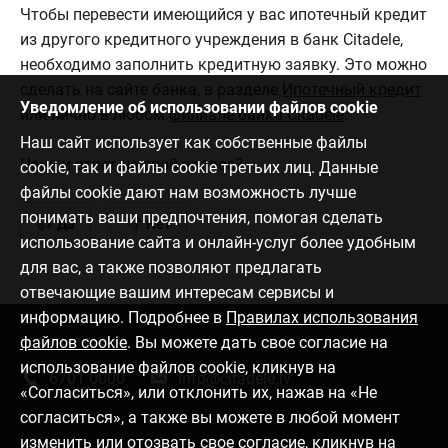
Чтобы перевести имеющийся у вас ипотечный кредит
из другого кредитного учреждения в банк Citadele,
необходимо заполнить кредитную заявку. Это можно
сделать на сайте банка, в разделе
Ипотечный кредит
Уведомление об использовании файлов cookie
или лично в любом
филиале банка Citadele
.
Наш сайт использует как собственные файлы
Нашли ответ на свой вопрос?
cookie, так и файлы cookie третьих лиц. Данные
файлы cookie дают нам возможность лучше
понимать ваши предпочтения, помогая сделать
Да
Нет
использование сайта и онлайн-услуг более удобным
для вас, а также позволяют предлагать
отвечающие вашим интересам сервисы и
информацию. Подробнее в
Правилах использования
файлов cookie
. Вы можете дать свое согласие на
Связаться с нами
использование файлов cookie, кликнув на
6701 0000
info@citadele.lv
«Согласиться», или отклонить их, нажав на «Не
согласиться», а также вы можете в любой момент
изменить или отозвать свое согласие, кликнув на