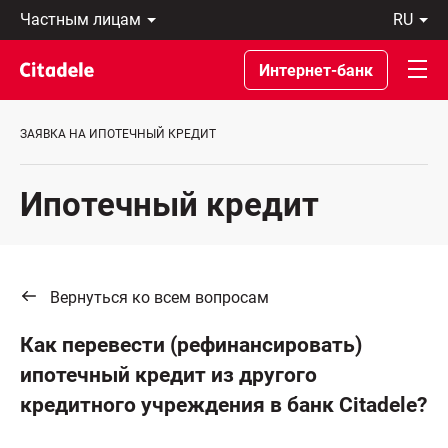
Частным
ru
лицам
Latviski
Предприятиям
По-
Интернет-банк
Private
русски
Banking
In
О
English
ЗАЯВКА НА ИПОТЕЧНЫЙ КРЕДИТ
банке
C
REWARDS
Ипотечный кредит
Вернуться ко всем вопросам
Как перевести (рефинансировать)
ипотечный кредит из другого
кредитного учреждения в банк Citadele?