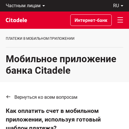
Частным
ru
лицам
Latviski
Предприятиям
По-
Интернет-банк
Private
русски
Banking
In
О
English
ПЛАТЕЖИ В МОБИЛЬНОМ ПРИЛОЖЕНИИ
банке
C
REWARDS
Мобильное приложение
банка Citadelе
Вернуться ко всем вопросам
Как оплатить счет в мобильном
приложении, используя готовый
шаблон платежа?