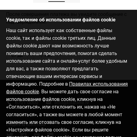
После совершения платежа вы увидите сообщение с
Уведомление об использовании файлов cookie
подтверждением.
Наш сайт использует как собственные файлы
Нашли ответ на свой вопрос?
cookie, так и файлы cookie третьих лиц. Данные
файлы cookie дают нам возможность лучше
понимать ваши предпочтения, помогая сделать
Да
Нет
использование сайта и онлайн-услуг более удобным
для вас, а также позволяют предлагать
отвечающие вашим интересам сервисы и
информацию. Подробнее в
Правилах использования
файлов cookie
. Вы можете дать свое согласие на
Связаться с нами
использование файлов cookie, кликнув на
6701 0000
info@citadele.lv
«Согласиться», или отклонить их, нажав на «Не
согласиться», а также вы можете в любой момент
изменить или отозвать свое согласие, кликнув на
Следите за новостями
«Настройки файлов cookie». Если вы решите