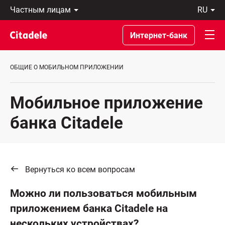
Частным
ru
лицам
Latviski
Предприятиям
По-
Интернет-банк
Private
русски
Banking
In
О
English
ОБЩИЕ О МОБИЛЬНОМ ПРИЛОЖЕНИИ
банке
C
REWARDS
Мобильное приложение
банка Citadelе
Вернуться ко всем вопросам
Можно ли пользоваться мобильным
приложением банка Citadele на
нескольких устройствах?