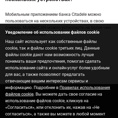
Мобильным приложением банка Citadele можно
пользоваться на нескольких устройствах, в свою
очередь MobileSCAN можно установить не более чем
Уведомление об использовании файлов cookie
на трех устройствах.
Наш сайт использует как собственные файлы
Нашли ответ на свой вопрос?
cookie, так и файлы cookie третьих лиц. Данные
файлы cookie дают нам возможность лучше
понимать ваши предпочтения, помогая сделать
Да
Нет
использование сайта и онлайн-услуг более удобным
для вас, а также позволяют предлагать
отвечающие вашим интересам сервисы и
информацию. Подробнее в
Правилах использования
файлов cookie
. Вы можете дать свое согласие на
Связаться с нами
использование файлов cookie, кликнув на
6701 0000
info@citadele.lv
«Согласиться», или отклонить их, нажав на «Не
согласиться», а также вы можете в любой момент