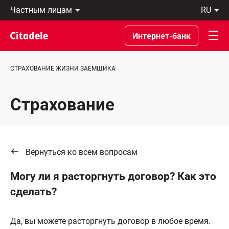
Частным
ru
лицам
Latviski
Предприятиям
По-
Интернет-банк
Private
русски
Banking
In
О
English
СТРАХОВАНИЕ ЖИЗНИ ЗАЕМЩИКА
банке
C
REWARDS
Страхование
Вернуться ко всем вопросам
Могу ли я расторгнуть договор? Как это
сделать?
Да, вы можете расторгнуть договор в любое время.