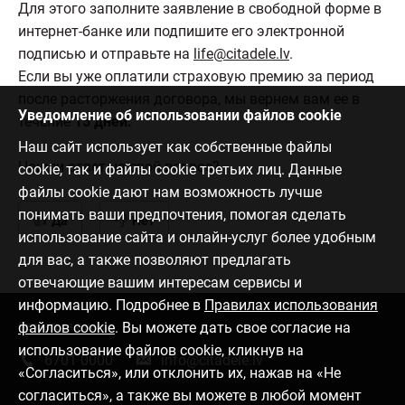
Для этого заполните заявление в свободной форме в
интернет-банке или подпишите его электронной
подписью и отправьте на
life@citadele.lv
.
Если вы уже оплатили страховую премию за период
после расторжения договора, мы вернем вам ее в
Уведомление об использовании файлов cookie
течение
15 дней.
Наш сайт использует как собственные файлы
Нашли ответ на свой вопрос?
cookie, так и файлы cookie третьих лиц. Данные
файлы cookie дают нам возможность лучше
понимать ваши предпочтения, помогая сделать
Да
Нет
использование сайта и онлайн-услуг более удобным
для вас, а также позволяют предлагать
отвечающие вашим интересам сервисы и
информацию. Подробнее в
Правилах использования
файлов cookie
. Вы можете дать свое согласие на
Связаться с нами
использование файлов cookie, кликнув на
6701 0000
info@citadele.lv
«Согласиться», или отклонить их, нажав на «Не
согласиться», а также вы можете в любой момент