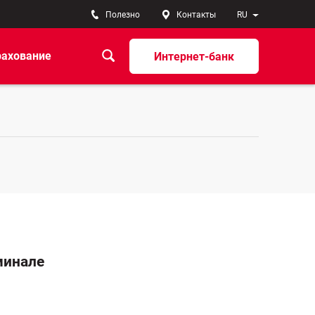
Полезно
Контакты
RU
рахование
Интернет-банк
минале