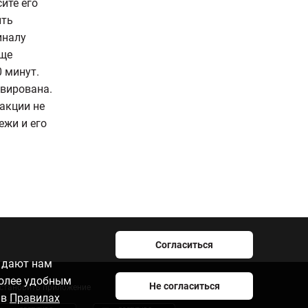
ите его
ить
иналу
еще
0 минут.
ивирована.
закции не
ежи и его
Согласиться
e дают нам
более удобным
Не согласиться
становить приложение
 в
Правилах