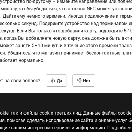
устройство по-другому – измените направление или поднес
рминалу, чтобы убедиться, что антенна NFC может установ
. Дайте ему немного времени. Иногда подключение к терм
есколько секунд. Подержите устройство над терминалом 
секунд. Если Вы только что добавили карту, подождите 5-1
, когда Вы добавляете новую карту, она должна быть акт
может занять 5–10 минут, и в течение этого времени тран
я. Убедитесь, что магазин принимает бесконтактные плат
аботает нормально.
т на свой вопрос?
Да
Нет
kie, так и файлы cookie третьих лиц. Данные файлы cooki
, помогая сделать использование сайта и онлайн-услуг 
Следите за новостями
У
ающие вашим интересам сервисы и информацию. Подробнее