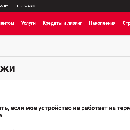
банке
C REWARDS
иентом
Услуги
Кредиты и лизинг
Накопления
Ст
ежи
ть, если мое устройство не работает на тер
а