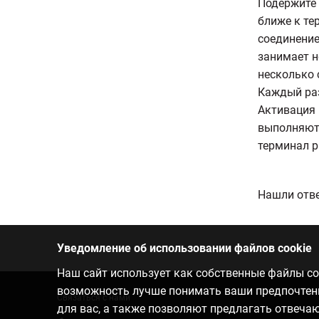
Подержите 
ближе к те
соединение
занимает н
несколько 
Каждый раз
Активация 
выполняютс
терминал р
Нашли отве
Уведомление об использовании файлов cookie
Наш сайт использует как собственные файлы coo
возможность лучше понимать ваши предпочтения
Связаться с нами
для вас, а также позволяют предлагать отвеч