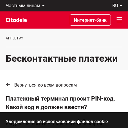
Частным
ru
лицам
Latviski
Предприятиям
По-
Интернет-банк
Private
русски
Banking
In
О
English
APPLE PAY
банке
C
REWARDS
Бесконтактные платежи
Вернуться ко всем вопросам
Платежный терминал просит PIN-код.
Какой код я должен ввести?
Уведомление об использовании файлов cookie
Вы должны ввести PIN-код платежной карты.