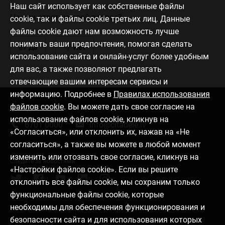
Наш сайт использует как собственные файлы
Нашли ответ на свой вопрос?
cookie, так и файлы cookie третьих лиц. Данные
файлы cookie дают нам возможность лучше
понимать ваши предпочтения, помогая сделать
Да
Нет
использование сайта и онлайн-услуг более удобным
для вас, а также позволяют предлагать
отвечающие вашим интересам сервисы и
информацию. Подробнее в
Правилах использования
файлов cookie
. Вы можете дать свое согласие на
Связаться с нами
использование файлов cookie, кликнув на
6701 0000
info@citadele.lv
«Согласиться», или отклонить их, нажав на «Не
согласиться», а также вы можете в любой момент
изменить или отозвать свое согласие, кликнув на
Следите за новостями
«Настройки файлов cookie». Если вы решите
отклонить все файлы cookie, мы сохраним только
функциональные файлы cookie, которые
необходимы для обеспечения функционирования и
Установить приложение
безопасности сайта и для использования которых