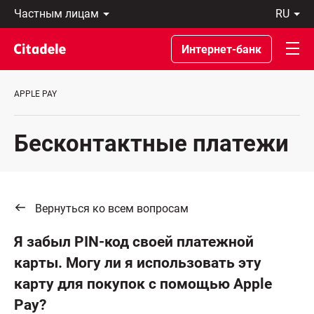
Частным
ru
лицам
Latviski
Предприятиям
По-
Интернет-банк
Private
русски
Banking
In
О
English
APPLE PAY
банке
C
REWARDS
Бесконтактные платежи
Вернуться ко всем вопросам
Я забыл PIN-код своей платежной
карты. Могу ли я использовать эту
карту для покупок с помощью Apple
Pay?