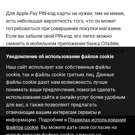
Для Apple Pay PIN-код карты не нужен, тем не менее,
есть небольшая вероятность того, что он может
потребоваться при совершении покупки магазине.
Если вы забыли свой PIN-код, его легко можно
сменить в мобильном приложении банка Citadele,
даже в том случае, если вы не помните свой старый
Уведомление об использовании файлов cookie
PIN-код.
Наш сайт использует как собственные файлы
Нашли ответ на свой вопрос?
cookie, так и файлы cookie третьих лиц. Данные
файлы cookie дают нам возможность лучше
понимать ваши предпочтения, помогая сделать
Да
Нет
использование сайта и онлайн-услуг более удобным
для вас, а также позволяют предлагать
отвечающие вашим интересам сервисы и
информацию. Подробнее в
Правилах использования
файлов cookie
. Вы можете дать свое согласие на
Связаться с нами
использование файлов cookie, кликнув на