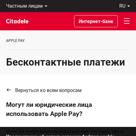
Частным
ru
лицам
Latviski
Предприятиям
По-
Интернет-банк
Private
русски
Banking
In
О
English
APPLE PAY
банке
C
REWARDS
Бесконтактные платежи
Вернуться ко всем вопросам
Могут ли юридические лица
использовать Apple Pay?
Услугой могут воспользоваться как частные, так и