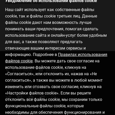
Уведомление об использовании файлов cookie
юридические лица.
Наш сайт использует как собственные файлы
Нашли ответ на свой вопрос?
cookie, так и файлы cookie третьих лиц. Данные
файлы cookie дают нам возможность лучше
понимать ваши предпочтения, помогая сделать
Да
Нет
использование сайта и онлайн-услуг более удобным
для вас, а также позволяют предлагать
отвечающие вашим интересам сервисы и
информацию. Подробнее в
Правилах использования
файлов cookie
. Вы можете дать свое согласие на
Связаться с нами
использование файлов cookie, кликнув на
6701 0000
info@citadele.lv
«Согласиться», или отклонить их, нажав на «Не
согласиться», а также вы можете в любой момент
изменить или отозвать свое согласие, кликнув на
Следите за новостями
«Настройки файлов cookie». Если вы решите
отклонить все файлы cookie, мы сохраним только
функциональные файлы cookie, которые
необходимы для обеспечения функционирования и
Установить приложение