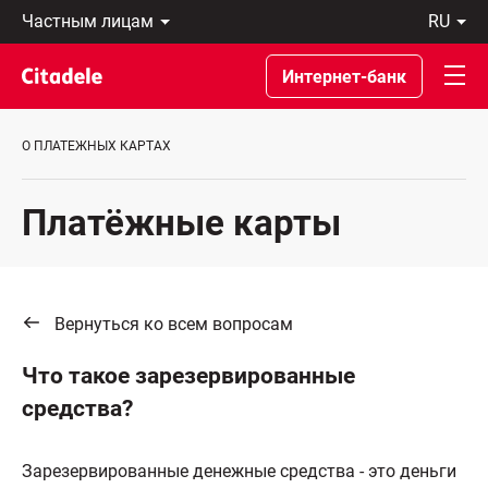
Частным
ru
лицам
Latviski
Предприятиям
По-
Интернет-банк
Private
русски
Banking
In
О
English
О ПЛАТЕЖНЫХ КАРТАХ
банке
C
REWARDS
Платёжные карты
Вернуться ко всем вопросам
Что такое зарезервированные
средства?
Зарезервированные денежные средства - это деньги