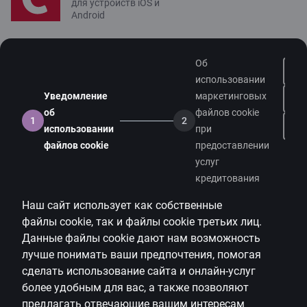
для устройств iOS и
Android
Связаться с нами
Об
Контакты
использовании
Уведомление
маркетинговых
Поддержка клиентов
об
файлов cookie
1
2
Citadele
Н
использовании
при
файлов cookie
предоставлении
О банке
услуг
Медиа-пространство
кредитования
Наш сайт использует как собственные
Карьера
файлы
cookie
, так и файлы
cookie
третьих лиц.
Citadele блог
Данные файлы
cookie
дают нам возможность
Правила
лучше понимать ваши предпочтения, помогая
сделать использование сайта и онлайн-услуг
Правила пользования страницей
более удобным для вас, а также позволяют
предлагать
отвечающие вашим интересам
Настройки файлов cookie