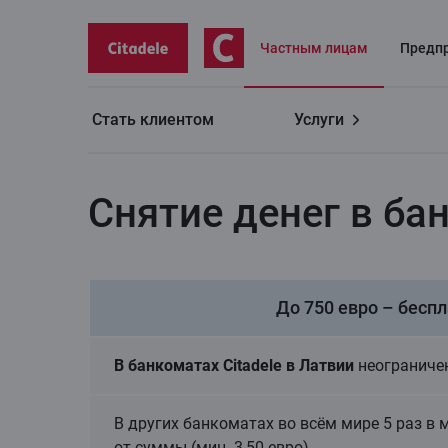
Частным лицaм
Предп
Стать клиентом
Услуги
Частным лицам
Карта Mastercard debit
Сняти
Снятие денег в бан
До 750 евро – бесп
В банкоматах Citadele в Латвии
неограничен
В других банкоматах во всём мире 5 раз в м
от суммы (мин. 3,50 евро)