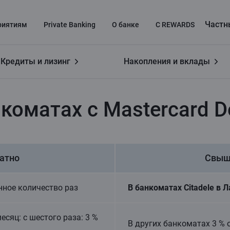
Частн
риятиям
Private Banking
О банке
C REWARDS
Кредиты и лизинг
Накопления и вклады
е денег в банкоматах
коматах c Mastercard D
латно
Свыше
ное количество раз
В банкоматах Citadele в 
есяц: с шестого раза: 3 %
В других банкоматах 3 % о