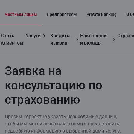
Частным лицaм
Предприятиям
Private Banking
О б
Стать
Услуги
Кредиты
Накопления
Страхо
Частным
Жизнь+
Заявка на консультацию по
клиентом
и лизинг
и вклады
лицам
страхование
страхованию
Заявка на
консультацию по
страхованию
Просим корректно указать необходимые данные,
чтобы мы могли связаться с вами и предоставить
подробную информацию о выбранной вами услуге.