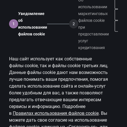
Об
Контакты
использовании
Уведомление
маркетинговых
Поддержка клиентов
об
файлов cookie
1
2
Citadele
На
использовании
при
файлов cookie
предоставлении
О банке
услуг
Медиа-пространство
кредитования
Наш сайт использует как собственные
Карьера
файлы
cookie
, так и файлы
cookie
третьих лиц.
Citadele блог
Данные файлы
cookie
дают нам возможность
Правила
лучше понимать ваши предпочтения, помогая
сделать использование сайта и онлайн-услуг
Правила пользования страницей
более удобным для вас, а также позволяют
предлагать
отвечающие вашим интересам
Настройки файлов cookie
сервисы и информацию.
Подробнее
Обработка и защита персональных данных
в
Правилах использования файлов
cookie
.
Вы
Полезно
можете дать свое согласие на использование
файлов
cookie
, кликнув на «Согласиться», или