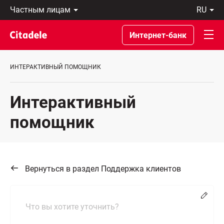
Частным
ru
лицам
Latviski
Предприятиям
По-
Интернет-банк
Private
русски
Banking
In
О
English
ИНТЕРАКТИВНЫЙ ПОМОЩНИК
банке
C
REWARDS
Интерактивный
помощник
Вернуться в раздел Поддержка клиентов
Chang
Что вы хотите уточнить?