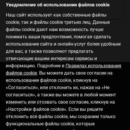
Уведомление об использовании файлов cookie
Да
Нет
Наш сайт использует как собственные файлы
cookie, так и файлы cookie третьих лиц. Данные
файлы cookie дают нам возможность лучше
В начало страницы
понимать ваши предпочтения, помогая сделать
использование сайта и онлайн-услуг более удобным
для вас, а также позволяют предлагать
отвечающие вашим интересам сервисы и
информацию. Подробнее в
Правилах использования
файлов cookie
. Вы можете дать свое согласие на
Связаться с нами
использование файлов cookie, кликнув на
6701 0000
info@citadele.lv
«Согласиться», или отклонить их, нажав на «Не
согласиться», а также вы можете в любой момент
изменить или отозвать свое согласие, кликнув на
Следите за новостями
«Настройки файлов cookie». Если вы решите
отклонить все файлы cookie, мы сохраним только
функциональные файлы cookie, которые