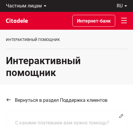
Частным
ru
лицам
Latviski
Предприятиям
По-
Интернет-банк
Private
русски
Banking
In
О
English
ИНТЕРАКТИВНЫЙ ПОМОЩНИК
банке
C
REWARDS
Интерактивный
помощник
Вернуться в раздел Поддержка клиентов
Chang
С какими платежами вам нужна помощь?