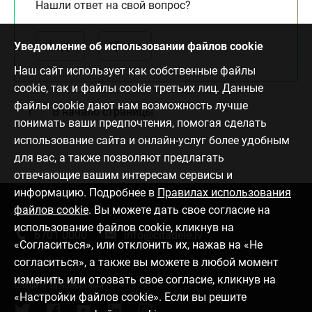
Нашли ответ на свой вопрос?
Уведомление об использовании файлов cookie
Да
Нет
Наш сайт использует как собственные файлы
cookie, так и файлы cookie третьих лиц. Данные
файлы cookie дают нам возможность лучше
В начало страницы
понимать ваши предпочтения, помогая сделать
использование сайта и онлайн-услуг более удобным
для вас, а также позволяют предлагать
отвечающие вашим интересам сервисы и
информацию. Подробнее в
Правилах использования
файлов cookie
. Вы можете дать свое согласие на
Связаться с нами
использование файлов cookie, кликнув на
6701 0000
info@citadele.lv
«Согласиться», или отклонить их, нажав на «Не
согласиться», а также вы можете в любой момент
изменить или отозвать свое согласие, кликнув на
Следите за новостями
«Настройки файлов cookie». Если вы решите