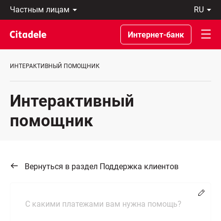
Частным
ru
лицам
Latviski
Предприятиям
По-
Интернет-банк
Private
русски
Banking
In
О
English
ИНТЕРАКТИВНЫЙ ПОМОЩНИК
банке
C
REWARDS
Интерактивный
помощник
Вернуться в раздел Поддержка клиентов
Chang
С какими платежами вам нужна помощь?