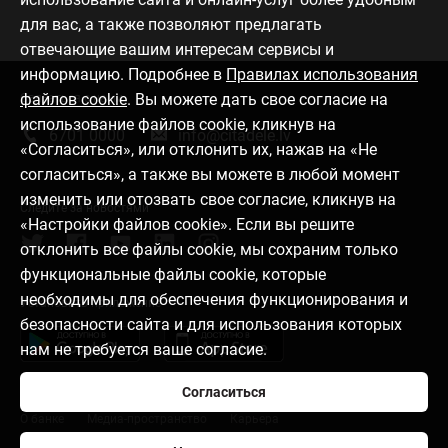
для вас, а также позволяют предлагать
отвечающие вашим интересам сервисы и
информацию. Подробнее в
Правилах использования
файлов cookie
. Вы можете дать свое согласие на
Связаться с нами
использование файлов cookie, кликнув на
6701 0000
info@citadele.lv
«Согласиться», или отклонить их, нажав на «Не
согласиться», а также вы можете в любой момент
изменить или отозвать свое согласие, кликнув на
Следите за новостями
«Настройки файлов cookie». Если вы решите
отклонить все файлы cookie, мы сохраним только
функциональные файлы cookie, которые
необходимы для обеспечения функционирования и
Установить приложение
безопасности сайта и для использования которых
нам не требуется ваше согласие.
Согласиться
О банке
Медиа-пространство
Карьера