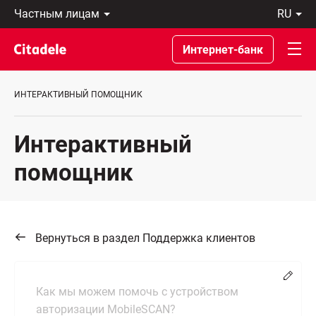
Частным
ru
лицам
Latviski
Предприятиям
По-
Интернет-банк
Private
русски
Banking
In
О
English
ИНТЕРАКТИВНЫЙ ПОМОЩНИК
банке
C
REWARDS
Интерактивный
помощник
Вернуться в раздел Поддержка клиентов
Chang
Как мы можем помочь с устройством
авторизации MobileSCAN?