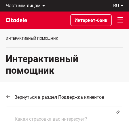
Частным
ru
лицам
Latviski
Предприятиям
По-
Интернет-банк
Private
русски
Banking
In
О
English
ИНТЕРАКТИВНЫЙ ПОМОЩНИК
банке
C
REWARDS
Интерактивный
помощник
Вернуться в раздел Поддержка клиентов
Chang
Какая страховка вас интересует?