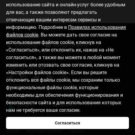
использование сайта и онлайн-услуг более удобным
для вас, а также позволяют предлагать
отвечающие вашим интересам сервисы и
информацию. Подробнее в
Правилах использования
файлов cookie
. Вы можете дать свое согласие на
Связаться с нами
использование файлов cookie, кликнув на
6701 0000
info@citadele.lv
«Согласиться», или отклонить их, нажав на «Не
согласиться», а также вы можете в любой момент
изменить или отозвать свое согласие, кликнув на
Следите за новостями
«Настройки файлов cookie». Если вы решите
отклонить все файлы cookie, мы сохраним только
функциональные файлы cookie, которые
необходимы для обеспечения функционирования и
Установить приложение
безопасности сайта и для использования которых
нам не требуется ваше согласие.
Согласиться
О банке
Медиа-пространство
Карьера