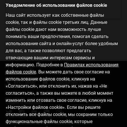
Уведомление об использовании файлов cookie
2. Нет
Наш сайт использует как собственные файлы
cookie, так и файлы cookie третьих лиц. Данные
файлы cookie дают нам возможность лучше
В начало страницы
понимать ваши предпочтения, помогая сделать
использование сайта и онлайн-услуг более удобным
для вас, а также позволяют предлагать
отвечающие вашим интересам сервисы и
информацию. Подробнее в
Правилах использования
файлов cookie
. Вы можете дать свое согласие на
Связаться с нами
использование файлов cookie, кликнув на
6701 0000
info@citadele.lv
«Согласиться», или отклонить их, нажав на «Не
согласиться», а также вы можете в любой момент
изменить или отозвать свое согласие, кликнув на
Следите за новостями
«Настройки файлов cookie». Если вы решите
отклонить все файлы cookie, мы сохраним только
функциональные файлы cookie, которые