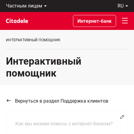
Частным
ru
лицам
Latviski
Предприятиям
По-
Интернет-банк
Private
русски
Banking
In
О
English
ИНТЕРАКТИВНЫЙ ПОМОЩНИК
банке
C
REWARDS
Интерактивный
помощник
Вернуться в раздел Поддержка клиентов
Chang
Как мы можем помочь с интернет-банком?