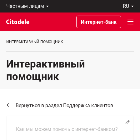
Частным
ru
лицам
Latviski
Предприятиям
По-
Интернет-банк
Private
русски
Banking
In
О
English
ИНТЕРАКТИВНЫЙ ПОМОЩНИК
банке
C
REWARDS
Интерактивный
помощник
Вернуться в раздел Поддержка клиентов
Chang
Как мы можем помочь с интернет-банком?