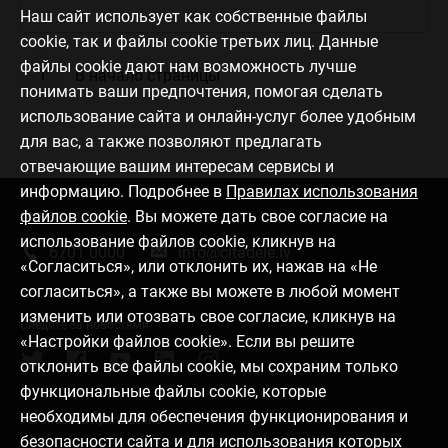
Наш сайт использует как собственные файлы
cookie, так и файлы cookie третьих лиц. Данные
файлы cookie дают нам возможность лучше
В начало страницы
понимать ваши предпочтения, помогая сделать
использование сайта и онлайн-услуг более удобным
для вас, а также позволяют предлагать
отвечающие вашим интересам сервисы и
информацию. Подробнее в
Правилах использования
файлов cookie
. Вы можете дать свое согласие на
Связаться с нами
использование файлов cookie, кликнув на
6701 0000
info@citadele.lv
«Согласиться», или отклонить их, нажав на «Не
согласиться», а также вы можете в любой момент
изменить или отозвать свое согласие, кликнув на
Следите за новостями
«Настройки файлов cookie». Если вы решите
отклонить все файлы cookie, мы сохраним только
функциональные файлы cookie, которые
необходимы для обеспечения функционирования и
Установить приложение
безопасности сайта и для использования которых