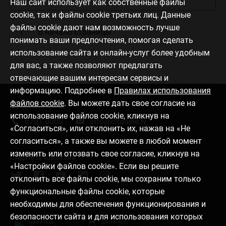
Наш сайт использует как собственные файлы
cookie, так и файлы cookie третьих лиц. Данные
файлы cookie дают нам возможность лучше
В начало страницы
понимать ваши предпочтения, помогая сделать
использование сайта и онлайн-услуг более удобным
для вас, а также позволяют предлагать
отвечающие вашим интересам сервисы и
информацию. Подробнее в
Правилах использования
файлов cookie
. Вы можете дать свое согласие на
Связаться с нами
использование файлов cookie, кликнув на
6701 0000
info@citadele.lv
«Согласиться», или отклонить их, нажав на «Не
согласиться», а также вы можете в любой момент
изменить или отозвать свое согласие, кликнув на
Следите за новостями
«Настройки файлов cookie». Если вы решите
отклонить все файлы cookie, мы сохраним только
функциональные файлы cookie, которые
необходимы для обеспечения функционирования и
Установить приложение
безопасности сайта и для использования которых