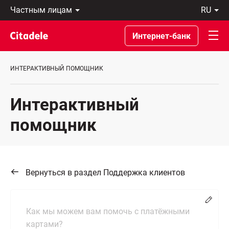
Частным
ru
лицам
Latviski
Предприятиям
По-
Интернет-банк
Private
русски
Banking
In
О
English
ИНТЕРАКТИВНЫЙ ПОМОЩНИК
банке
C
REWARDS
Интерактивный
помощник
Вернуться в раздел Поддержка клиентов
Chang
Как мы можем вам помочь с платёжными
картами?