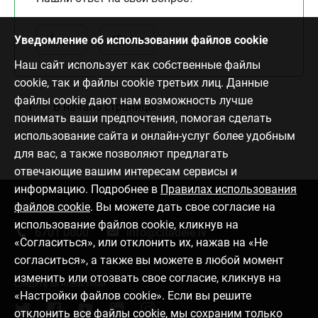
Уведомление об использовании файлов cookie
Да
Нет
Наш сайт использует как собственные файлы
cookie, так и файлы cookie третьих лиц. Данные
файлы cookie дают нам возможность лучше
В начало страницы
понимать ваши предпочтения, помогая сделать
использование сайта и онлайн-услуг более удобным
для вас, а также позволяют предлагать
отвечающие вашим интересам сервисы и
информацию. Подробнее в
Правилах использования
файлов cookie
. Вы можете дать свое согласие на
Связаться с нами
использование файлов cookie, кликнув на
6701 0000
info@citadele.lv
«Согласиться», или отклонить их, нажав на «Не
согласиться», а также вы можете в любой момент
изменить или отозвать свое согласие, кликнув на
Следите за новостями
«Настройки файлов cookie». Если вы решите
отклонить все файлы cookie, мы сохраним только