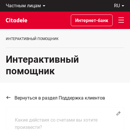
Частным
ru
лицам
Latviski
Предприятиям
По-
Интернет-банк
Private
русски
Banking
In
О
English
ИНТЕРАКТИВНЫЙ ПОМОЩНИК
банке
C
REWARDS
Интерактивный
помощник
Вернуться в раздел Поддержка клиентов
Chang
Какие действия со счетами вы хотите
произвести?