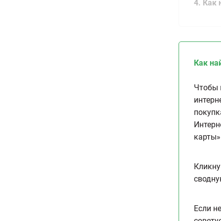
4. Как
Как на
Чтобы 
интерн
покупк
Интерн
карты»
Кликну
сводну
Если н
совету