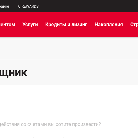
банке
C REWARDS
иентом
Услуги
Кредиты и лизинг
Накопления
Ст
ощник
действия со счетами вы хотите произвести?