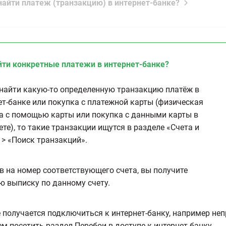
 найти платеж (транзакцию) в интернет-банке?
йти конкретные платежи в интернет-банке?
найти какую-то определенную транзакцию платёж в
ет-банке или покупка с платежной карты (физическая
а с помощью карты или покупка с данными карты в
ете), то такие транзакции ищутся в разделе «Счета и
 > «Поиск транзакций».
в на номер соответствующего счета, вы получите
ю выписку по данному счету.
е получается подключиться к интернет-банку, например неп
ем посетить раздел
Перебои в доступе к интернет-банку
.