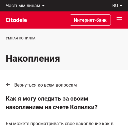
Частным
ru
лицам
Latviski
Предприятиям
По-
Интернет-банк
Private
русски
Banking
In
О
English
УМНАЯ КОПИЛКА
банке
C
REWARDS
Накопления
Вернуться ко всем вопросам
Как я могу следить за своим
накоплением на счете Копилки?
Вы можете просматривать свое накопление как в