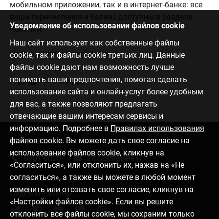
мобильном приложении, так и в интернет-банке: все
ваши перечисления и баланс доступны в разделе
Уведомление об использовании файлов cookie
Копилки.
Наш сайт использует как собственные файлы
Нашли ответ на свой вопрос?
cookie, так и файлы cookie третьих лиц. Данные
файлы cookie дают нам возможность лучше
понимать ваши предпочтения, помогая сделать
Да
Нет
использование сайта и онлайн-услуг более удобным
для вас, а также позволяют предлагать
отвечающие вашим интересам сервисы и
информацию. Подробнее в
Правилах использования
файлов cookie
. Вы можете дать свое согласие на
Связаться с нами
использование файлов cookie, кликнув на
6701 0000
info@citadele.lv
«Согласиться», или отклонить их, нажав на «Не
согласиться», а также вы можете в любой момент
изменить или отозвать свое согласие, кликнув на
Следите за новостями
«Настройки файлов cookie». Если вы решите
отклонить все файлы cookie, мы сохраним только