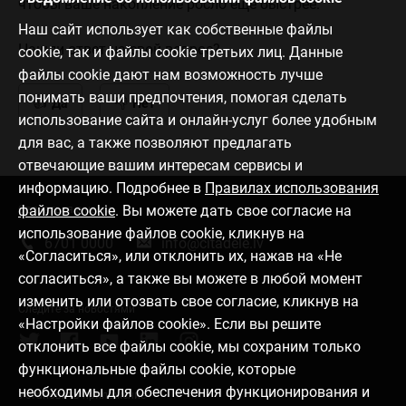
чтобы ваше накопление росло еще быстрее.
Наш сайт использует как собственные файлы
Нашли ответ на свой вопрос?
cookie, так и файлы cookie третьих лиц. Данные
файлы cookie дают нам возможность лучше
понимать ваши предпочтения, помогая сделать
Да
Нет
использование сайта и онлайн-услуг более удобным
для вас, а также позволяют предлагать
отвечающие вашим интересам сервисы и
информацию. Подробнее в
Правилах использования
файлов cookie
. Вы можете дать свое согласие на
Связаться с нами
использование файлов cookie, кликнув на
6701 0000
info@citadele.lv
«Согласиться», или отклонить их, нажав на «Не
согласиться», а также вы можете в любой момент
изменить или отозвать свое согласие, кликнув на
Следите за новостями
«Настройки файлов cookie». Если вы решите
отклонить все файлы cookie, мы сохраним только
функциональные файлы cookie, которые
необходимы для обеспечения функционирования и
Установить приложение