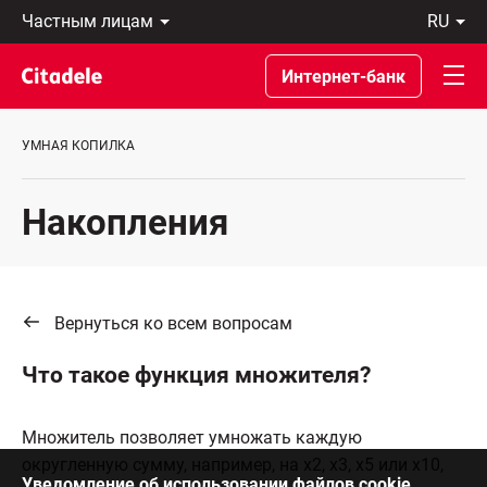
Частным
ru
лицам
Latviski
Предприятиям
По-
Интернет-банк
Private
русски
Banking
In
О
English
УМНАЯ КОПИЛКА
банке
C
REWARDS
Накопления
Вернуться ко всем вопросам
Что такое функция множителя?
Множитель позволяет умножать каждую
округленную сумму, например, на x2, x3, x5 или x10,
Уведомление об использовании файлов cookie