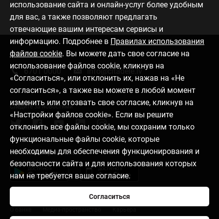
использование сайта и онлайн-услуг более удобным
для вас, а также позволяют предлагать
отвечающие вашим интересам сервисы и
информацию. Подробнее в
Правилах использования
файлов cookie
. Вы можете дать свое согласие на
Связаться с нами
использование файлов cookie, кликнув на
6701 0000
info@citadele.lv
«Согласиться», или отклонить их, нажав на «Не
согласиться», а также вы можете в любой момент
изменить или отозвать свое согласие, кликнув на
Следите за новостями
«Настройки файлов cookie». Если вы решите
отклонить все файлы cookie, мы сохраним только
функциональные файлы cookie, которые
необходимы для обеспечения функционирования и
Установить приложение
безопасности сайта и для использования которых
нам не требуется ваше согласие.
Согласиться
О банке
Медиа-пространство
Карьера