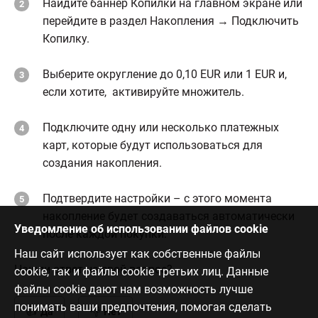
Найдите баннер Копилки на главном экране или
перейдите в раздел Накопления → Подключить
Копилку.
Выберите округление до 0,10 EUR или 1 EUR и,
если хотите, активируйте множитель.
Подключите одну или несколько платежных
карт, которые будут использоваться для
создания накопления.
Подтвердите настройки – с этого момента
накопление будет создаваться автоматически
Уведомление об использовании файлов cookie
после каждой покупки.
Наш сайт использует как собственные файлы
Нашли ответ на свой вопрос?
cookie, так и файлы cookie третьих лиц. Данные
файлы cookie дают нам возможность лучше
понимать ваши предпочтения, помогая сделать
Да
Нет