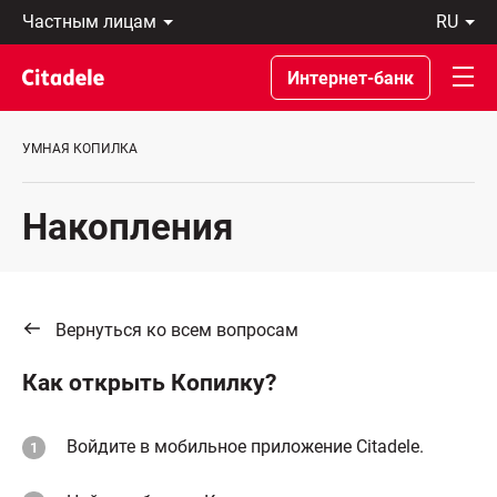
Частным
ru
лицам
Latviski
Предприятиям
По-
Интернет-банк
Private
русски
Banking
In
О
English
УМНАЯ КОПИЛКА
банке
C
REWARDS
Накопления
Вернуться ко всем вопросам
Как открыть Копилку?
Войдите в мобильное приложение Citadele.